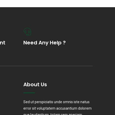
nt
Need Any Help ?
About Us
Sed ut perspiciatis unde omnis iste natus
error sit voluptatem accusantium dolorem
que laudantium, totam rem aperiam,