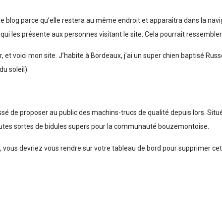
de blog parce qu’elle restera au même endroit et apparaîtra dans la navi
i les présente aux personnes visitant le site. Cela pourrait ressembl
 et voici mon site. J’habite à Bordeaux, j’ai un super chien baptisé Russell
u soleil).
essé de proposer au public des machins-trucs de qualité depuis lors. 
outes sortes de bidules supers pour la communauté bouzemontoise.
s, vous devriez vous rendre sur
votre tableau de bord
pour supprimer cet