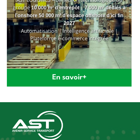
groupe
|
10 000 m² d’entrepôt
7 000 m² dédiés à
l’onshore
50 000 m² d’espace offshore d’ici fin
2027
Automatisation | Intelligence artificielle |
Plateforme e-commerce intégrée
En savoir+