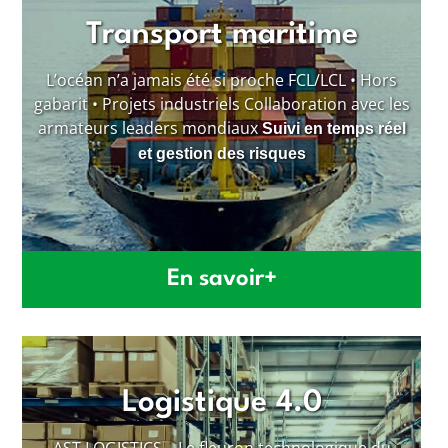
Transport maritime
L’océan n’a jamais été si proche FCL/LCL • Hors
gabarit • Projets industriels Collaboration avec les
armateurs leaders mondiaux
Suivi en temps réel
et gestion des risques
En savoir+
Logistique 4.0
AST LOGISTICS – Le fleuron technologique du