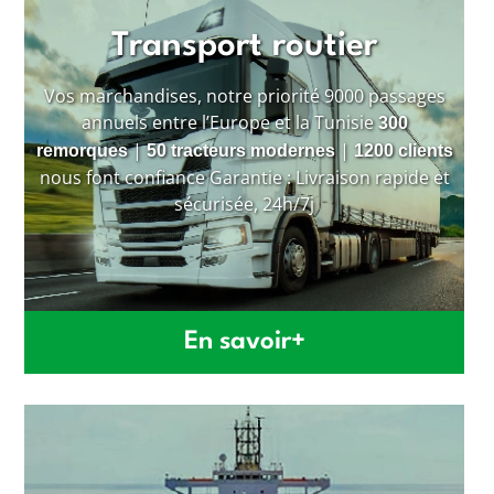
Transport routier
Vos marchandises, notre priorité 9000 passages
annuels entre l’Europe et la Tunisie
300
|
|
remorques
50 tracteurs modernes
1200 clients
nous font confiance Garantie : Livraison rapide et
sécurisée, 24h/7j
En savoir+