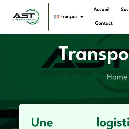
Accueil
Soc
Français
Contact
Transpor
Home
Une logisti