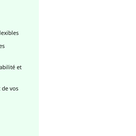
lexibles
es
bilité et
t de vos