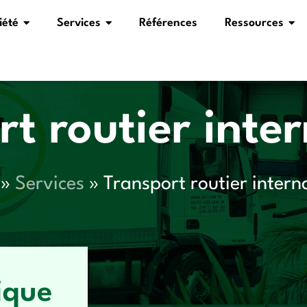
iété
Services
Références
Ressources
t routier inte
»
Services
»
Transport routier intern
que