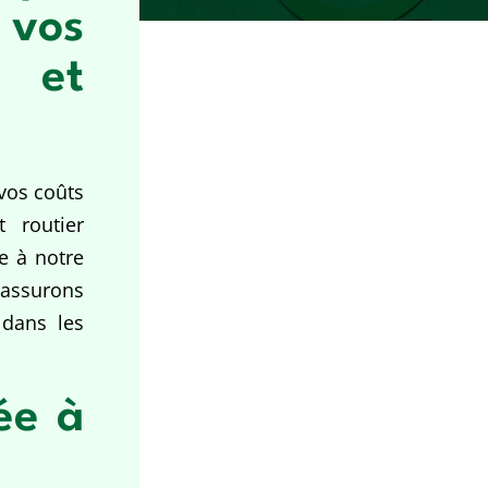
 vos
 et
 vos coûts
t routier
ce à notre
s assurons
dans les
ée à