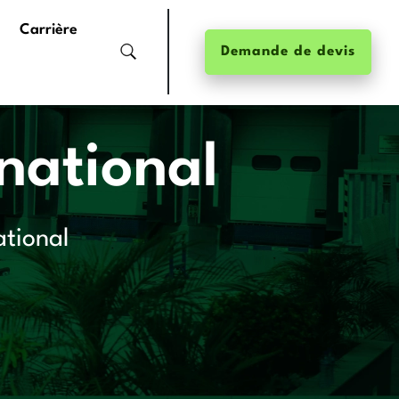
Carrière
Demande de devis
rnational
ational